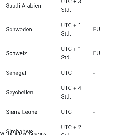
UTC + 3
Saudi-Arabien
-
Std.
UTC + 1
Schweden
EU
Std.
UTC + 1
Schweiz
EU
Std.
Senegal
UTC
-
UTC + 4
Seychellen
-
Std.
Sierra Leone
UTC
-
UTC + 2
Simbabwe
-
Wir benutzen Cookies