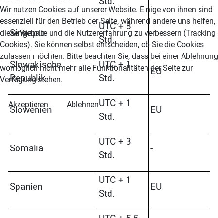
Std.
Wir nutzen Cookies auf unserer Website. Einige von ihnen sind
essenziell für den Betrieb der Seite, während andere uns helfen,
UTC + 8
Singapur
-
diese Website und die Nutzererfahrung zu verbessern (Tracking
Std.
Cookies). Sie können selbst entscheiden, ob Sie die Cookies
zulassen möchten. Bitte beachten Sie, dass bei einer Ablehnung
Slowakische
UTC + 1
womöglich nicht mehr alle Funktionalitäten der Seite zur
EU
Republik
Std.
Verfügung stehen.
UTC + 1
Akzeptieren
Ablehnen
Slowenien
EU
Std.
UTC + 3
Somalia
-
Std.
UTC + 1
Spanien
EU
Std.