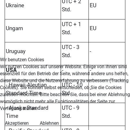
UTC + 2
Ukraine
EU
Std.
UTC + 1
Ungarn
EU
Std.
UTC - 3
Uruguay
-
Std.
Wir benutzen Cookies
Wir nutzen Cookies auf unserer Website. Einige von ihnen sind
USA
-
-
essenziell für den Betrieb der Seite, während andere uns helfen,
diese Website und die Nutzererfahrung zu verbessern (Tracking
- Hawaii-Aleutian
UTC - 10
Cookies). Sie können selbst entscheiden, ob Sie die Cookies
-
Standard Time
Std.
zulassen möchten. Bitte beachten Sie, dass bei einer Ablehnung
womöglich nicht mehr alle Funktionalitäten der Seite zur
- Alaska Standard
UTC - 9
Verfügung stehen.
Time
Std.
Akzeptieren
Ablehnen