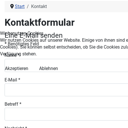
Start
Kontakt
Kontaktformular
Wir benutzen Cookies
Eine E-Mail senden
Wir nutzen Cookies auf unserer Website. Einige von ihnen sind e
*
Benötigtes Feld
Cookies). Sie können selbst entscheiden, ob Sie die Cookies zul
Verfügung stehen.
Name
*
Akzeptieren
Ablehnen
E-Mail
*
Betreff
*