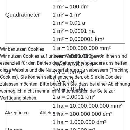
1 m² = 100 dm²
Quadratmeter
1 m² = 1 m²
1 m² = 0,01 a
1 m² = 0,0001 ha
1 m² = 0,000001 km²
1 a = 100.000.000 mm²
Wir benutzen Cookies
1 a = 1.000.000 cm²
Wir nutzen Cookies auf unserer Website. Einige von ihnen sind
essenziell für den Betrieb der Seite, während andere uns helfen,
1 a = 10.000 dm²
diese Website und die Nutzererfahrung zu verbessern (Tracking
Ar
1 a = 100 m²
Cookies). Sie können selbst entscheiden, ob Sie die Cookies
1 a = 1 a
zulassen möchten. Bitte beachten Sie, dass bei einer Ablehnung
1 a = 0,01 ha
womöglich nicht mehr alle Funktionalitäten der Seite zur
1 a = 0,0001 km²
Verfügung stehen.
1 ha = 10.000.000.000 mm²
Akzeptieren
Ablehnen
1 ha = 100.000.000 cm²
1 ha = 1.000.000 dm²